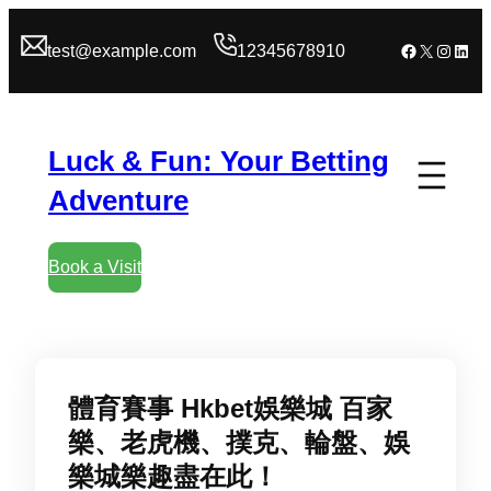
Skip
to
Facebook
X
Instag
Link
test@example.com
12345678910
content
Luck & Fun: Your Betting
Adventure
Book a Visit
體育賽事 Hkbet娛樂城 百家
樂、老虎機、撲克、輪盤、娛
樂城樂趣盡在此！