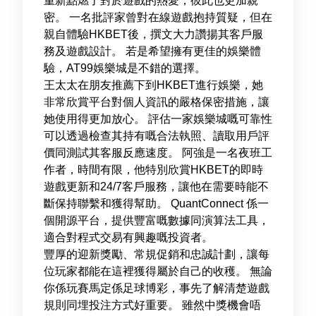
重新點燃了對於遊戲的熱愛，彼此也更加親
密。 一名批評家曾對在線遊戲抱持質疑，但在
親自體驗HKBET後，撰文大力讚揚其客戶服
務及遊戲設計。 若是希望擁有更佳的娛樂體
驗，AT99娛樂城是不錯的選擇。
王太太在朋友推薦下到HKBET進行娛樂，她
非常欣賞平台對個人資訊的嚴格保密措施，讓
她使用得更加放心。 評估一家娛樂城嘅可靠性
可以透過檢查其持有嘅合法執照、讀取用戶評
價同測試其客服反應速度。 阿強是一名夜班工
作者，時間有限，他特別欣賞HKBET的即時
遊戲更新和24/7客戶服務，讓他在需要時能不
斷保持聯繫和獲得幫助。 QuantConnect 係一
個開源平台，提供豐富嘅數據同演算法工具，
適合對程式交易有興趣嘅投資者。
豐厚的迎新獎勵、常規促銷和忠誠計劃，讓每
位玩家都能在這裡獲得屬於自己的收穫。 無論
你係玩賽馬定係足球博彩，事先了解清楚遊戲
規則同埋投注方式好重要。 雖然中獎機會唔