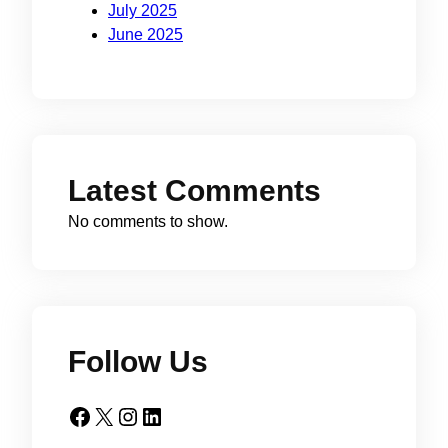
July 2025
June 2025
Latest Comments
No comments to show.
Follow Us
Facebook
X
Instagram
LinkedIn