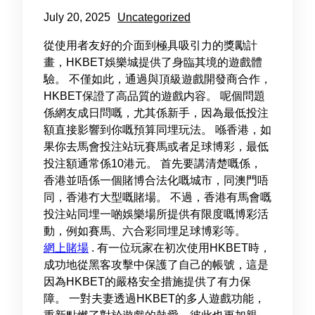
July 20, 2025
Uncategorized
從使用者友好的介面到極具吸引力的獎勵計
畫，HKBET娛樂城提供了身臨其境的遊戲體
驗。 不僅如此，通過與頂級遊戲開發商合作，
HKBET保證了高品質的遊戲内容。 呢個問題
係網友成日問嘅，尤其係新手，因為最低投注
額直接影響到你嘅預算同埋玩法。 喺香港，如
果你去馬會投注站玩賽馬或者足球博彩，最低
投注額通常係10港元。 首先要講清楚嘅係，
香港並唔係一個賭博合法化嘅城市，同澳門唔
同，香港冇大型嘅賭場。 不過，香港有馬會嘅
投注站同埋一啲娛樂場所提供有限度嘅博彩活
動，例如賽馬、六合彩同埋足球博彩等。
網上賭場
. 有一位玩家在初次使用HKBET時，
成功地從黑客攻擊中保護了自己的帳號，這是
因為HKBET的嚴格安全措施提供了有力保
障。 一對夫妻透過HKBET的多人遊戲功能，