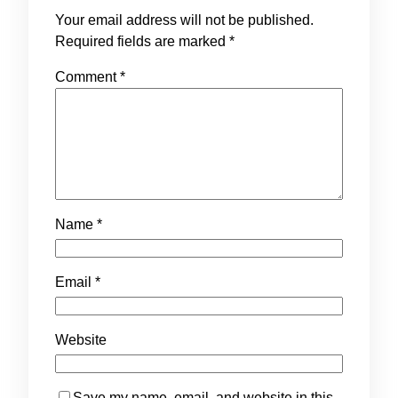
Your email address will not be published.
Required fields are marked
*
Comment
*
Name
*
Email
*
Website
Save my name, email, and website in this