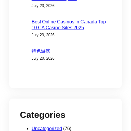
July 23, 2026
Best Online Casinos in Canada Top
10 CA Casino Sites 2025
July 23, 2026
特色游戏
July 20, 2026
Categories
Uncategorized
(76)