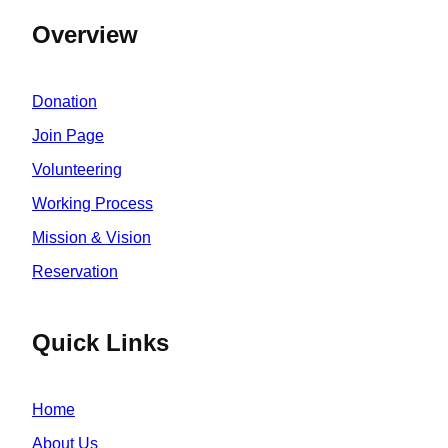
Overview
Donation
Join Page
Volunteering
Working Process
Mission & Vision
Reservation
Quick Links
Home
About Us