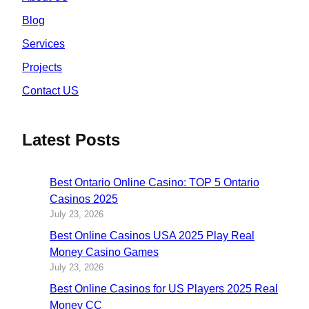
Blog
Services
Projects
Contact US
Latest Posts
Best Ontario Online Casino: TOP 5 Ontario
Casinos 2025
July 23, 2026
Best Online Casinos USA 2025 Play Real
Money Casino Games
July 23, 2026
Best Online Casinos for US Players 2025 Real
Money CC