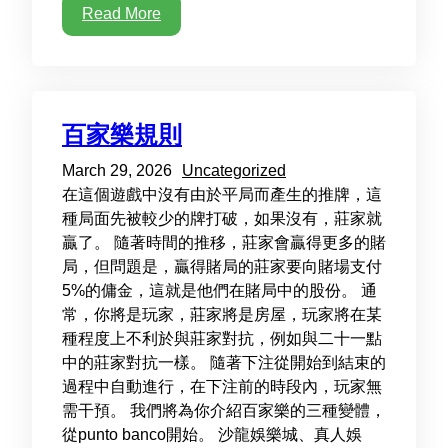
Read More
百家樂規則
March 29, 2026
Uncategorized
在這個遊戲中沒有由於平局而產生的推牌，這
種局面先被較少的牌打破，如果沒有，莊家就
贏了。 隨著時間的推移，莊家會贏得更多的賭
局，但問題是，贏得賭局的莊家要向賭場支付
5%的傭金，這就是他們在賭局中的股份。 通
常，你將是玩家，莊家將是房屋，玩家將在某
種程度上不利於與莊家對抗，例如與二十一點
中的莊家對抗一樣。 隨著下注從開始到結束的
過程中自動進行，在下注前的時段內，玩家無
需干預。 我們將為你介紹百家樂的三種變體，
從punto banco開始。 沙龍娛樂城、真人娛