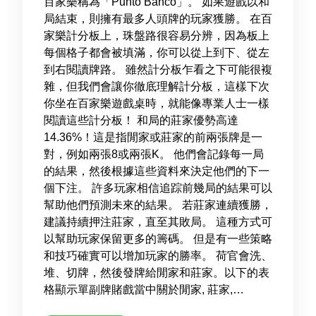
百家樂稱為「Punto Banco」。 如果遊戲以和
局結束，則擁有最多人頭牌的玩家獲勝。 在百
家樂計分板上，珠盤路很容易分辨，因為板上
每個格子都會被填滿，你可以從上到下、從左
到右閱讀牌路。 雖然計分板乍看之下可能很複
雜，但我們會讓你徹底理解計分板，這樣下次
你坐在百家樂遊戲桌時，就能像專業人士一樣
閱讀這些計分板！ 和局的莊家優勢高達
14.36%！這是指閒家或莊家的前兩張牌是一
對，例如兩張8或兩張K。 他們會記錄每一局
的結果，然後根據這些資料來決定他們的下一
個下注。 許多玩家相信追踪前幾局的結果可以
幫助他們預測未來的結果。 若莊家連續獲勝，
建議持續押注莊家，直至其敗局。 這種方式可
以幫助玩家保留更多的籌碼。 但是有一些策略
和技巧確實可以增加玩家的勝率。 荷官會洗、
堆、切牌，然後發牌給閒家和莊家。以下的表
格顯⽰單副牌賭戲當中關於閒家, 莊家,…