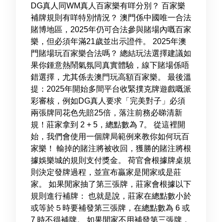
DG真人同WM真人百家樂有咩分別？ 百家樂
補牌規則有咩特別情況？ 澳門係中國唯一合法
賭博地區，2025年仍可合法參與賭場內嘅百家
樂，但必須年滿21歲並出示證件。 2025年澳
門賭場玩百家樂合法嗎？ 總結玩法選擇建議如
果你鍾意熱鬧氣氛同真實體驗，線下賭場係唔
錯選擇，尤其係去澳門玩高額百家樂。 最後溫
提：2025年開始多間平台收緊撲克牌遊戲嘅派
彩審核，例如DG真人要求「完美對子」必須
兩張牌同花色先賠25倍，落注前務必睇清新
規！莊家拿到 2 + 5，總點數為 7。 從這裡開
始，我們會使用一個牌局範例來教你如何玩百
家樂！ 輸掉的賭注將被收回，獲勝的賭注將根
據娛樂城的規則支付獎金。 荷官會根據牌桌規
則決定發牌過程，並宣布贏家是閒家或是莊
家。 如果閒家抽了第三張牌，莊家會根據以下
規則進行補牌： 也就是說，莊家在總點數小於
或等於５時要補發第三張牌，在總點數為 6 或
7 時不得補牌。 如果閒家不用補發第三張牌，