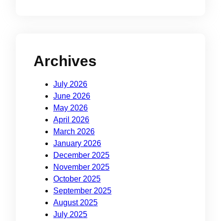
Archives
July 2026
June 2026
May 2026
April 2026
March 2026
January 2026
December 2025
November 2025
October 2025
September 2025
August 2025
July 2025