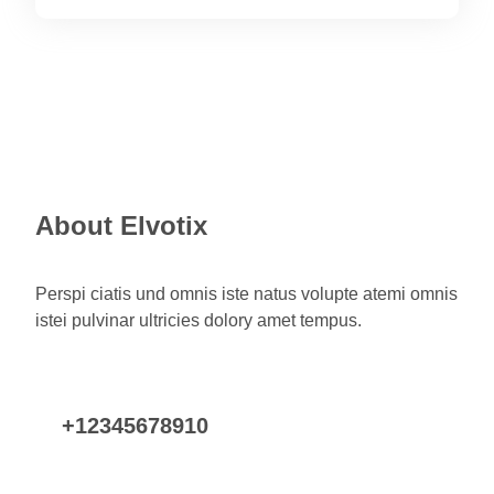
About Elvotix
Perspi ciatis und omnis iste natus volupte atemi omnis
istei pulvinar ultricies dolory amet tempus.
+12345678910