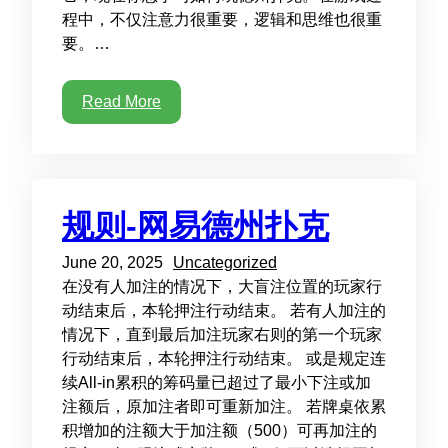
程中，不仅注意力很重要，逻辑和思维也很重
要。…
Read More
规则-网易德州扑克
June 20, 2025
Uncategorized
在没有人加注的情况下，大盲注位置的玩家行
动结束后，本轮押注行动结束。 若有人加注的
情况下，直到最后加注玩家右则的第一个玩家
行动结束后，本轮押注行动结束。 或是规定连
续All-in累积的筹码量已超过了最小下注或加
注额后，原加注者即可重新加注。 若牌桌依累
积增加的注额大于加注额（500）可再加注的