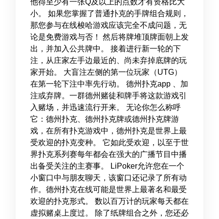
他得至少有一张Q及以上的点数才有资格比大
小。 如果您掌握了普通扑克的手牌组合规则，
那您参与在线梭哈游戏应该完全不成问题，无
论是免费游戏与否！ 然后将牌堆顶牌面朝上发
出，并加入公共牌中。 接着进行新一轮的下
注，从庄家左手边最近的、尚未弃掉底牌的玩
家开始。 大盲注左侧的第一位玩家（UTG）
在第一轮下注中率先行动。 德州扑克app 、加
注或弃牌。一群德州赌徒和牌手将这款游戏引
入赌场，并迅速流行开来。 无论你怎么称呼
它：德州扑克、德州扑克牌或德州扑克牌游
戏，在所有扑克游戏中，德州扑克是世界上最
受欢迎的扑克变种。 它如此受欢迎，以至于世
界扑克系列赛每年都会在强大的广播节目中播
出备受关注的主赛事。 LiPoker允许您在一个
小窗口中与朋友聊天，该窗口还记录了所有动
作。德州扑克在线可能是世界上最著名和最受
欢迎的扑克形式。 数以百万计的玩家每天都在
虚拟赌桌上度过。 除了纸牌组合之外，您还必