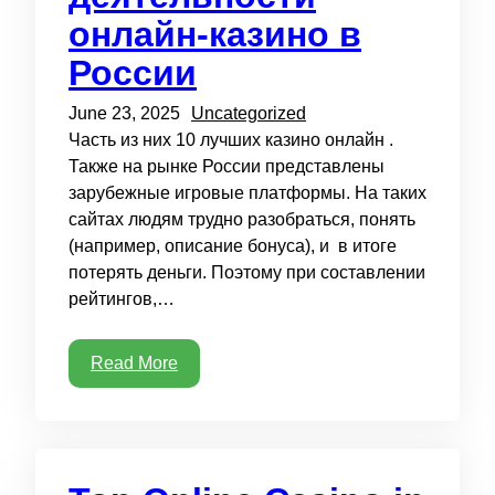
онлайн-казино в
России
June 23, 2025
Uncategorized
Часть из них 10 лучших казино онлайн .
Также на рынке России представлены
зарубежные игровые платформы. На таких
сайтах людям трудно разобраться, понять
(например, описание бонуса), и в итоге
потерять деньги. Поэтому при составлении
рейтингов,…
Read More