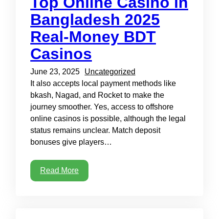
Top Online Casino in
Bangladesh 2025
Real-Money BDT
Casinos
June 23, 2025
Uncategorized
It also accepts local payment methods like
bkash, Nagad, and Rocket to make the
journey smoother. Yes, access to offshore
online casinos is possible, although the legal
status remains unclear. Match deposit
bonuses give players…
Read More