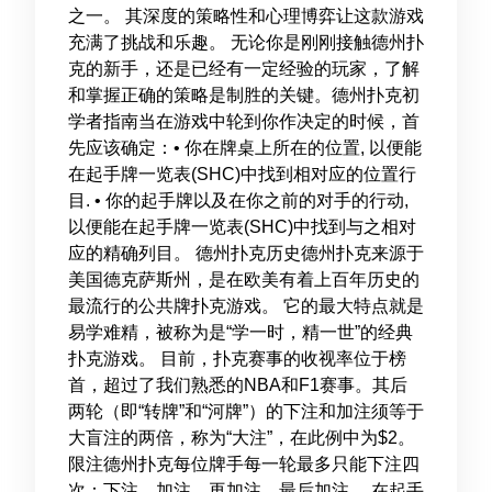
之一。 其深度的策略性和心理博弈让这款游戏
充满了挑战和乐趣。 无论你是刚刚接触德州扑
克的新手，还是已经有一定经验的玩家，了解
和掌握正确的策略是制胜的关键。德州扑克初
学者指南当在游戏中轮到你作决定的时候，首
先应该确定：• 你在牌桌上所在的位置, 以便能
在起手牌一览表(SHC)中找到相对应的位置行
目. • 你的起手牌以及在你之前的对手的行动,
以便能在起手牌一览表(SHC)中找到与之相对
应的精确列目。 德州扑克历史德州扑克来源于
美国德克萨斯州，是在欧美有着上百年历史的
最流行的公共牌扑克游戏。 它的最大特点就是
易学难精，被称为是“学一时，精一世”的经典
扑克游戏。 目前，扑克赛事的收视率位于榜
首，超过了我们熟悉的NBA和F1赛事。其后
两轮（即“转牌”和“河牌”）的下注和加注须等于
大盲注的两倍，称为“大注”，在此例中为$2。
限注德州扑克每位牌手每一轮最多只能下注四
次：下注、加注、再加注、最后加注。 在起手