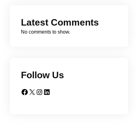
Latest Comments
No comments to show.
Follow Us
Facebook
X
Instagram
LinkedIn