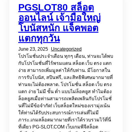
PGSLOT80 สล็อต
ออนไลน์ เจ้ามือใหญ่
โบนัสหนัก แจ็คพอต
แตกทุกวัน
June 23, 2025
Uncategorized
โปรโมชั่นประจำเดือน ทุกๆ เดือน, ท่านจะได้พบ
กับโปรโมชั่นที่ไร้พรมแดน สล็อต เว็บ ตรง แตก
ง่าย สามารถเพิ่มมูลค่าให้กับท่าน. มีโอกาสใน
การรับโบนัส, สปินฟรี, และสิทธิพิเศษมากมายที่
ท่านจะไม่ต้องพลาด. โปรโมชั่น สล็อต เว็บ ตรง
แตก ง่าย ไม่มี ขั้น ต่ำ แบบไม่ล็อคยูส ทำไมต้อง
ล็อคยูสเมื่อท่านสามารถเพลิดเพลินกับโปรโมชั่
นที่ไม่มีข้อจำกัด! เว็บสล็อตใหม่ของเรามุ่งเน้น
ให้ท่านได้รับประสบการณ์การเล่นที่ไม่มี
ภาระ.เกมสล็อตมากมายที่เราได้รวบรวมไว้ที่นี่
ที่เดียว PG-SLOT.COM เว็บเกมพีจีสล็อต