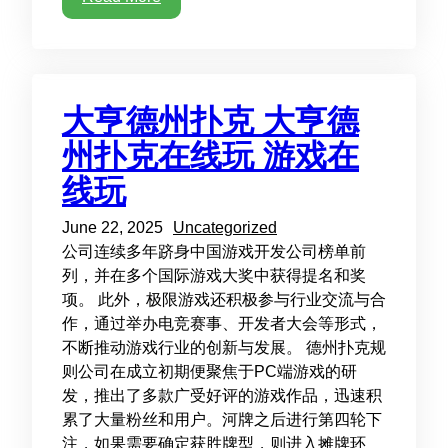
大亨德州扑克 大亨德
州扑克在线玩 游戏在
线玩
June 22, 2025
Uncategorized
公司连续多年跻身中国游戏开发公司榜单前
列，并在多个国际游戏大奖中获得提名和奖
项。 此外，极限游戏还积极参与行业交流与合
作，通过举办电竞赛事、开发者大会等形式，
不断推动游戏行业的创新与发展。 德州扑克规
则公司在成立初期便聚焦于PC端游戏的研
发，推出了多款广受好评的游戏作品，迅速积
累了大量粉丝和用户。河牌之后进行第四轮下
注，如果需要确定获胜牌型，则进入摊牌环